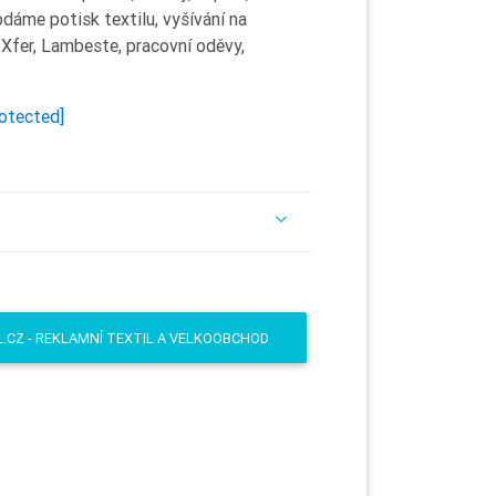
Dodáme potisk textilu, vyšívání na
, Xfer, Lambeste, pracovní oděvy,
rotected]
L.CZ - REKLAMNÍ TEXTIL A VELKOOBCHOD