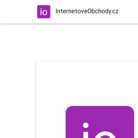
InternetoveObchody.cz