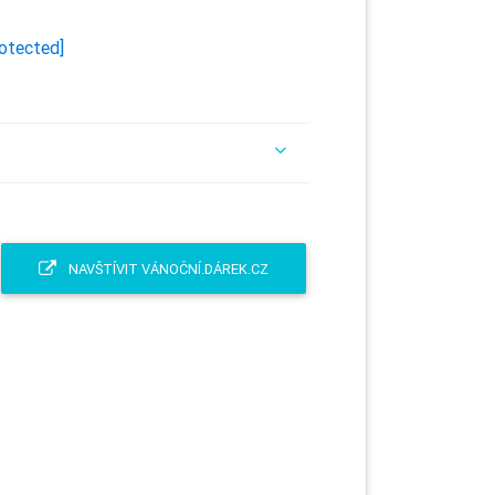
rotected]
NAVŠTÍVIT VÁNOČNÍ.DÁREK.CZ