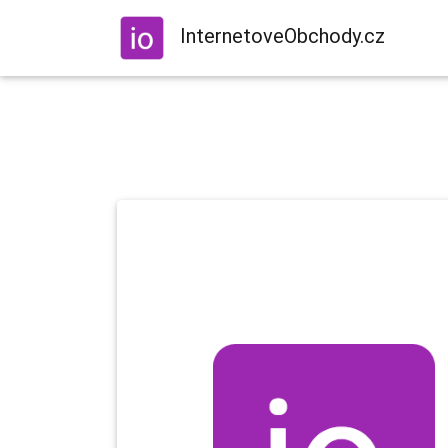
InternetoveObchody.cz