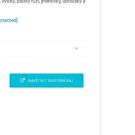
svíčky, plátky růží, jmenovky, ubrousky a
rotected]
NAVŠTÍVIT SVATEBNÍ RÁJ