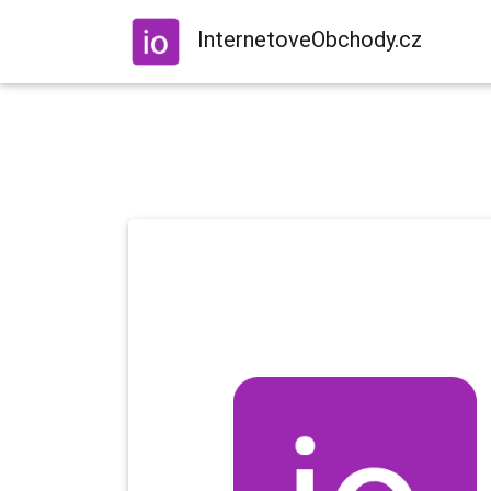
InternetoveObchody.cz