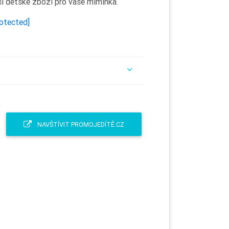
ší dětské zboží pro vaše miminka.
rotected]
NAVŠTÍVIT PROMOJEDÍTĚ.CZ