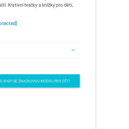
ší. Krativní hračky a knížky pro děti,
rotected]
- E-SHOP SE ZNAČKOVOU MÓDOU PRO DĚTI