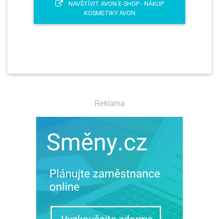
NAVŠTÍVIT AVON E-SHOP - NÁKUP
KOSMETIKY AVON
Reklama