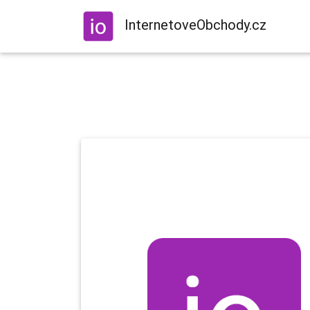
InternetoveObchody.cz