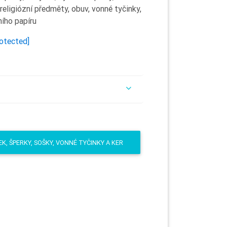
religiózní předměty, obuv, vonné tyčinky,
ního papíru
rotected]
K, ŠPERKY, SOŠKY, VONNÉ TYČINKY A KER