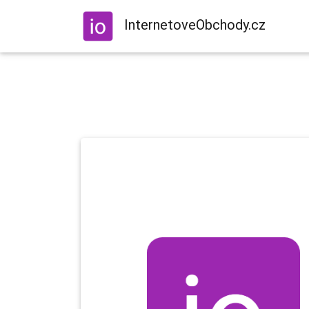
InternetoveObchody.cz