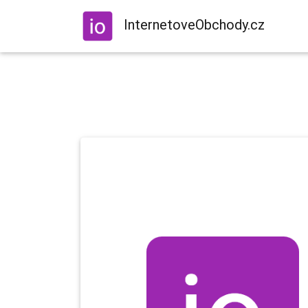
InternetoveObchody.cz