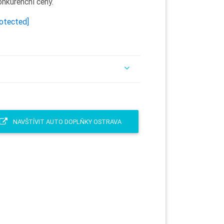
onkurenční ceny.
rotected]
NAVŠTÍVIT AUTO DOPLŇKY OSTRAVA