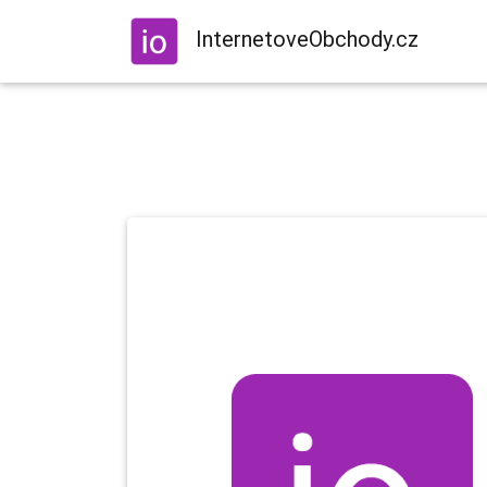
InternetoveObchody.cz