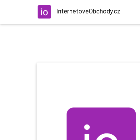
InternetoveObchody.cz