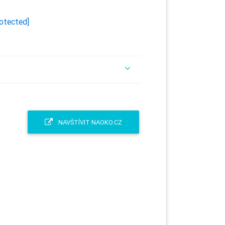
rotected]
NAVŠTÍVIT NAOKO.CZ