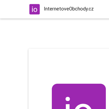
InternetoveObchody.cz