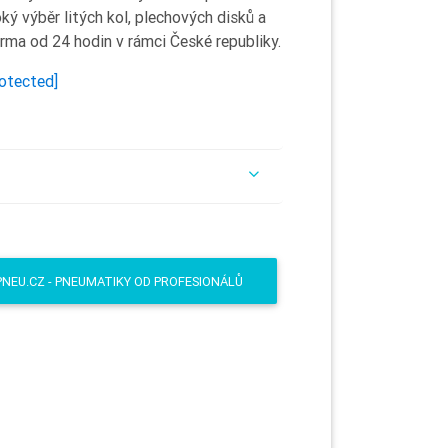
ý výběr litých kol, plechových disků a
rma od 24 hodin v rámci České republiky.
rotected]
PNEU.CZ - PNEUMATIKY OD PROFESIONÁLŮ