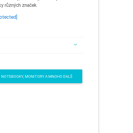
ky různých značek.
rotected]
I, NOTEBOOKY, MONITORY A MNOHO DALŠ