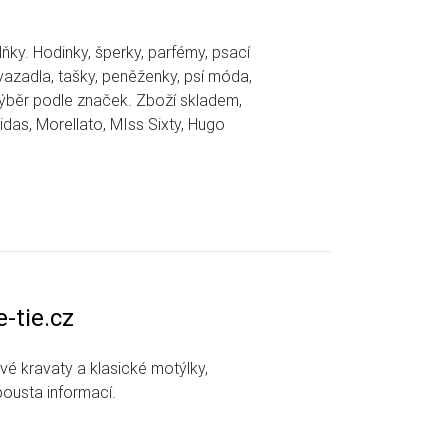
y. Hodinky, šperky, parfémy, psací
avazadla, tašky, peněženky, psí móda,
Výběr podle značek. Zboží skladem,
das, Morellato, MIss Sixty, Hugo
e-tie.cz
é kravaty a klasické motýlky,
pousta informací.