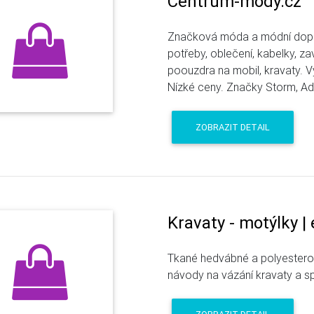
Centrum-mody.cz
Značková móda a módní doplňk
potřeby, oblečení, kabelky, z
poouzdra na mobil, kravaty. 
Nízké ceny. Značky Storm, Adi
ZOBRAZIT DETAIL
Kravaty - motýlky | 
Tkané hedvábné a polyesterov
návody na vázání kravaty a s