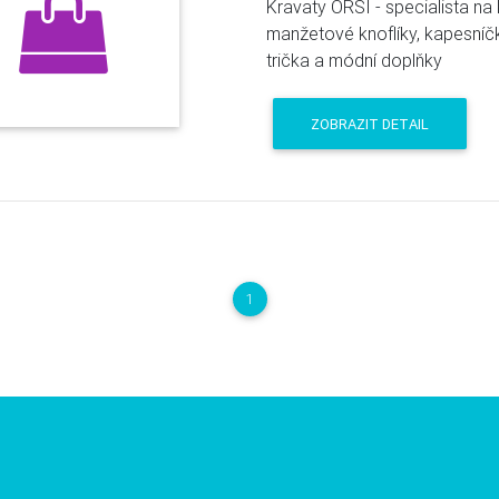
Kravaty ORSI - specialista na k
manžetové knoflíky, kapesníčky,
trička a módní doplňky
ZOBRAZIT DETAIL
1