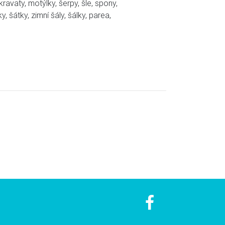
ravaty, motýlky, šerpy, šle, spony,
 šátky, zimní šály, šálky, parea,