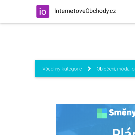
InternetoveObchody.cz
Všechny kategorie
Oblečení, móda, 