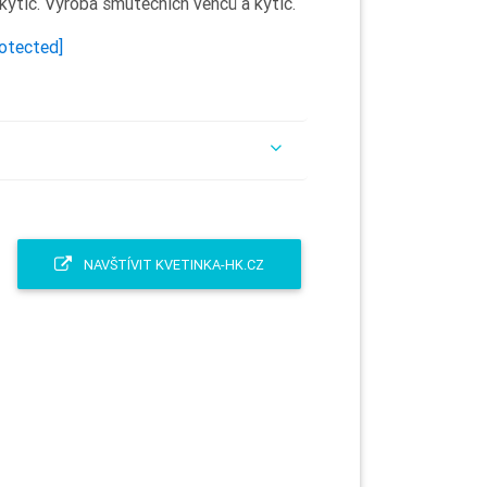
 kytic. Výroba smutečních věnců a kytic.
rotected]
NAVŠTÍVIT KVETINKA-HK.CZ