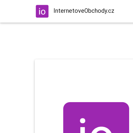
InternetoveObchody.cz