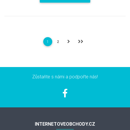
1
2
Zůstaňte s námi a podpořte nás!
INTERNETOVEOBCHODY.CZ