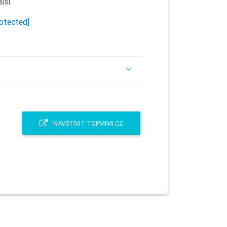
lší.
rotected]
NAVŠTÍVIT TOPMIMI.CZ