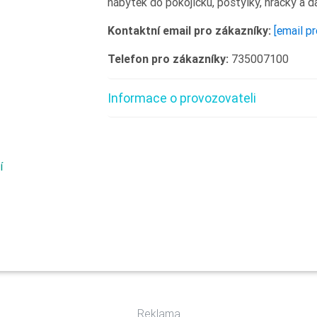
nábytek do pokojíčku, postýlky, hračky a da
Kontaktní email pro zákazníky:
[email p
Telefon pro zákazníky:
735007100
Informace o provozovateli
í
Reklama