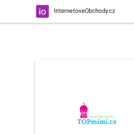
InternetoveObchody.cz