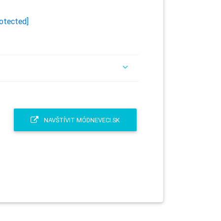
rotected]
NAVŠTÍVIT MÓDNEVECI.SK