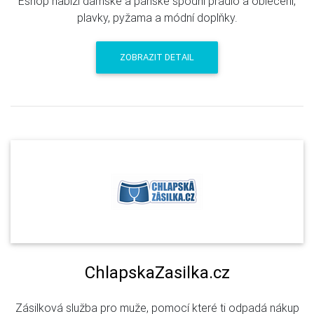
Eshop nabízí dámské a pánské spodní prádlo a oblečení,
plavky, pyžama a módní doplňky.
ZOBRAZIT DETAIL
ChlapskaZasilka.cz
Zásilková služba pro muže, pomocí které ti odpadá nákup