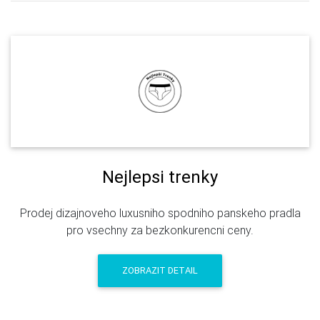
Nejlepsi trenky
Prodej dizajnoveho luxusniho spodniho panskeho pradla
pro vsechny za bezkonkurencni ceny.
ZOBRAZIT DETAIL