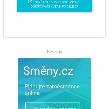
NAVŠTÍVIT KRASNEKVETINY.CZ -
DORUČOVÁNÍ KVĚTIN PO CELÉ ČR
Reklama