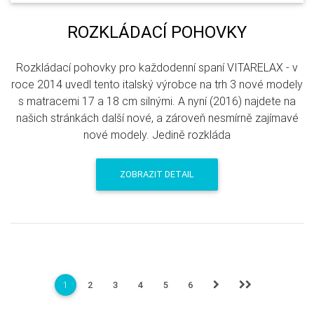
ROZKLÁDACÍ POHOVKY
Rozkládací pohovky pro každodenní spaní VITARELAX - v
roce 2014 uvedl tento italský výrobce na trh 3 nové modely
s matracemi 17 a 18 cm silnými. A nyní (2016) najdete na
našich stránkách další nové, a zároveň nesmírně zajímavé
nové modely. Jedině rozkláda
ZOBRAZIT DETAIL
1
2
3
4
5
6